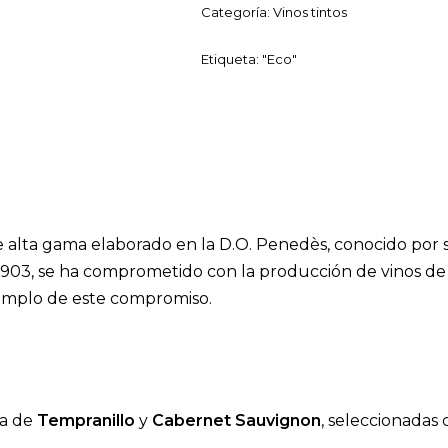
Categoría:
Vinos tintos
Etiqueta:
"Eco"
e alta gama elaborado en la D.O. Penedès, conocido por s
1903, se ha comprometido con la producción de vinos de 
ejemplo de este compromiso.
la de
Tempranillo
y
Cabernet Sauvignon
, seleccionadas