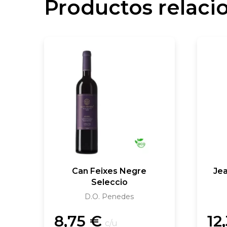
Productos relaci
Can Feixes Negre
Jea
Seleccio
D.O. Penedes
8,75
€
12
c/u