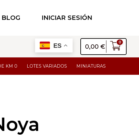
BLOG
INICIAR SESIÓN
0
ES
0,00
€
DE KM 0
LOTES VARIADOS
MINIATURAS
 Noya