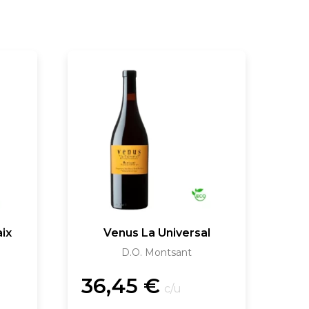
aix
Venus La Universal
D.O. Montsant
36,45
€
c/u