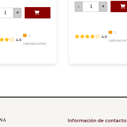
-
+
+
1
1
4.0
4.0
valoracio
valoraciones
Información de contacto