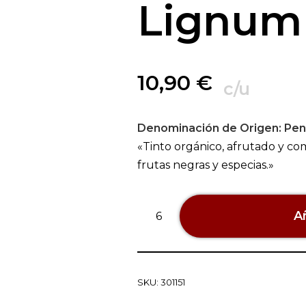
Lignum 
10,90
€
c/u
Denominación de Origen:
Pen
«Tinto orgánico, afrutado y com
frutas negras y especias.»
Añ
SKU:
301151