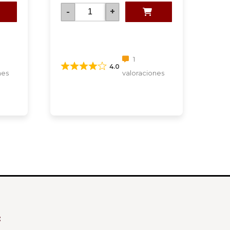
-
+
1
4.0
nes
valoraciones
: