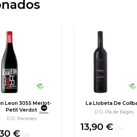
onados
n Leon 3055 Merlot-
La Llobeta De Collb
88
Petit Verdot
D.O. Pla de Bages
Parker
D.O. Penedes
13,90
€
c/u
,30
€
c/u