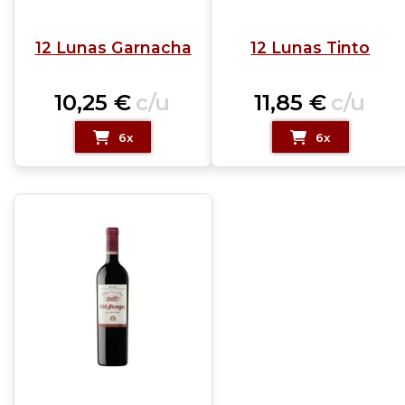
12 Lunas Garnacha
12 Lunas Tinto
10,25
€
c/u
11,85
€
c/u
6x
6x