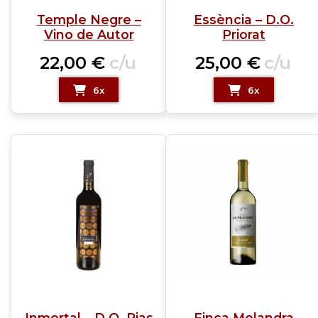
Temple Negre –
Essència – D.O.
Vino de Autor
Priorat
22,00
€
c/u
25,00
€
c/u
6x
6x
Inmortal – D.O. Rias
Finca Melandra