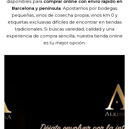
disponibles para
comprar online con envío rápido en
Barcelona y península
. Apostamos por bodegas
pequeñas, vinos de cosecha propia, vinos km 0 y
etiquetas exclusivas difíciles de encontrar en tiendas
tradicionales. Si buscas variedad, calidad y una
experiencia de compra sencilla, nuestra tienda online
es tu mejor opción.