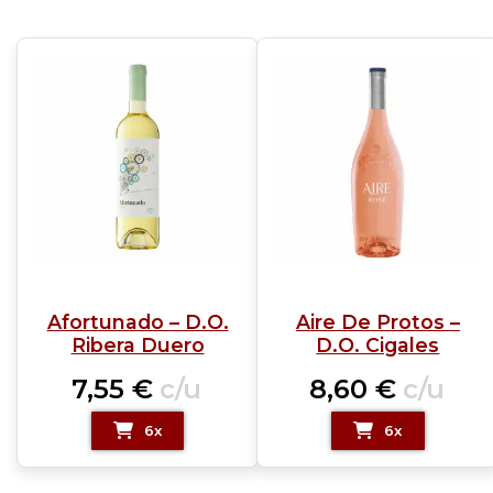
Afortunado – D.O.
Aire De Protos –
Ribera Duero
D.O. Cigales
7,55
€
c/u
8,60
€
c/u
6x
6x