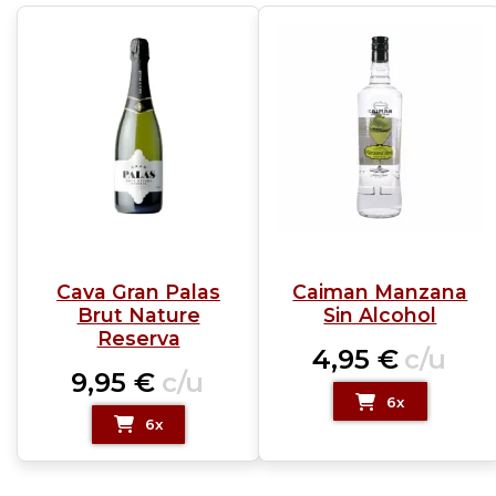
Cava Gran Palas
Caiman Manzana
Brut Nature
Sin Alcohol
Reserva
4,95
€
c/u
9,95
€
c/u
6x
6x