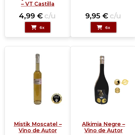
– VT Castilla
4,99
€
c/u
9,95
€
c/u
6x
6x
Mistik Moscatel –
Alkimia Negre –
Vino de Autor
Vino de Autor