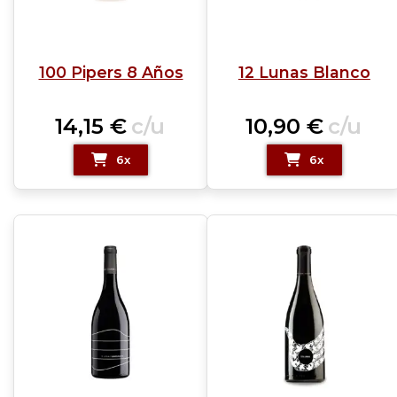
100 Pipers 8 Años
12 Lunas Blanco
14,15
€
c/u
10,90
€
c/u
6x
6x