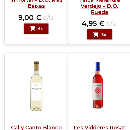
Baixas
Verdejo – D.O.
Rueda
9,00
€
c/u
4,95
€
c/u
6x
6x
Cal y Canto Blanco
Les Vidrieres Rosat