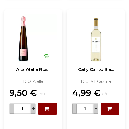
Alta Alella Ros...
Cal y Canto Bla...
D.O. Alella
D.O. VT Castilla
9,50
€
4,99
€
c/u
c/u
-
+
-
+