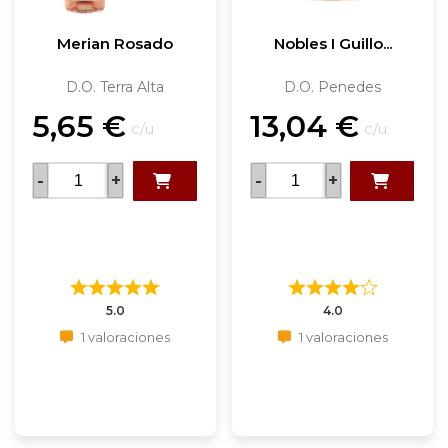
Merian Rosado
Nobles I Guillo...
D.O. Terra Alta
D.O. Penedes
5,65
€
13,04
€
c/u
c/u
-
+
-
+
5.0
4.0
1 valoraciones
1 valoraciones