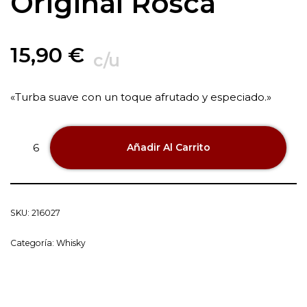
Original Rosca
15,90
€
c/u
«Turba suave con un toque afrutado y especiado.»
Añadir Al Carrito
SKU:
216027
Categoría:
Whisky