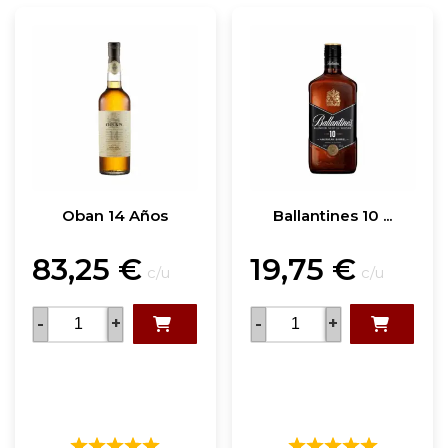
Oban 14 Años
Ballantines 10 ...
83,25
€
19,75
€
c/u
c/u
-
+
-
+