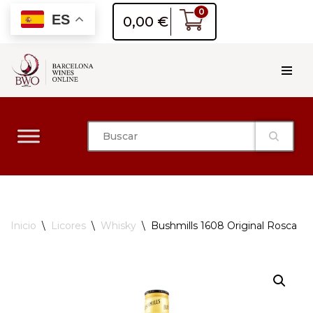
0
ES
0,00
€
Saltar
al
contenido
Inicio
\
Licores
\
Whisky
\
Bushmills 1608 Original Rosca