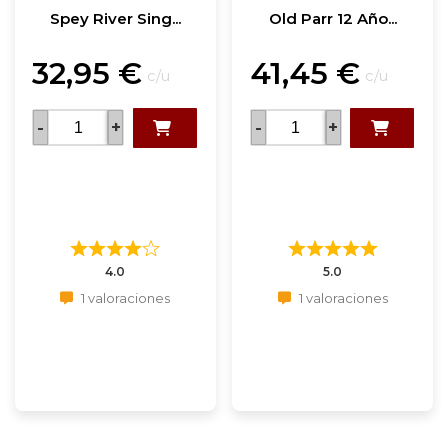
Spey River Sing...
Old Parr 12 Año...
32,95
€
41,45
€
c/u
c/u
-
+
-
+
4.0
5.0
1 valoraciones
1 valoraciones