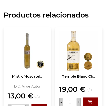
Productos relacionados
Mistik Moscatel...
Temple Blanc Ch...
D.O. Vi de Autor
19,00
€
c/u
13,00
€
c/u
-
+