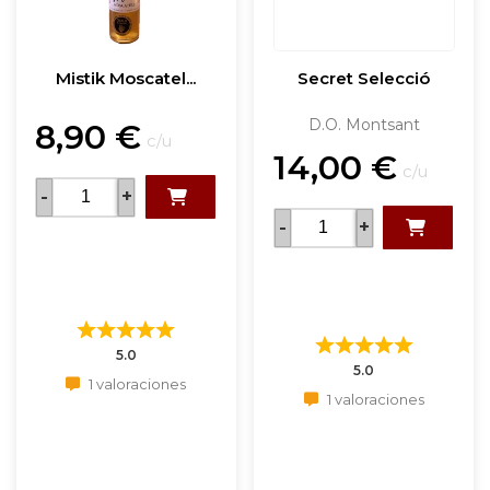
Mistik Moscatel...
Secret Selecció
D.O. Montsant
8,90
€
c/u
14,00
€
c/u
-
+
-
+
5.0
5.0
1 valoraciones
1 valoraciones