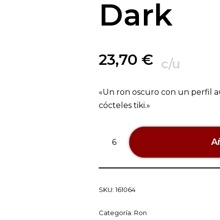
Dark
23,70
€
c/u
«Un ron oscuro con un perfil au
cócteles tiki.»
Añ
SKU:
161064
Categoría:
Ron