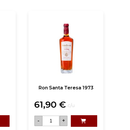
Ron Santa Teresa 1973
61,90
€
c/u
-
+