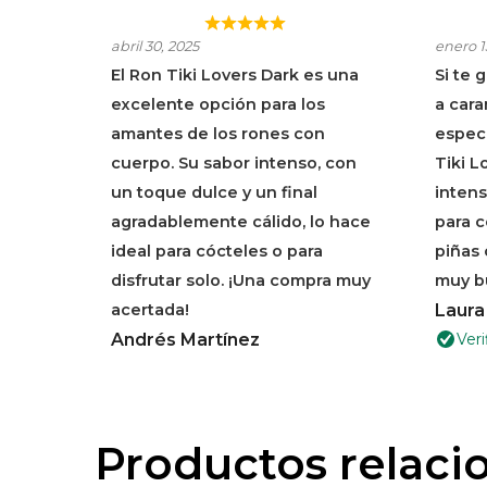
RON TIKI LOVERS
¡PE
abril 30, 2025
enero 1
DARK
CÓC
El Ron Tiki Lovers Dark es una
Si te 
TOQ
excelente opción para los
a cara
Y ES
amantes de los rones con
especi
cuerpo. Su sabor intenso, con
Tiki L
un toque dulce y un final
intens
agradablemente cálido, lo hace
para c
ideal para cócteles o para
piñas 
disfrutar solo. ¡Una compra muy
muy b
acertada!
Laura
Andrés Martínez
Veri
Productos relaci