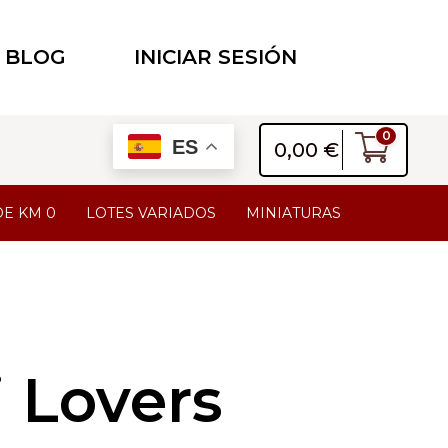
BLOG
INICIAR SESIÓN
0
ES
0,00
€
DE KM 0
LOTES VARIADOS
MINIATURAS
i Lovers