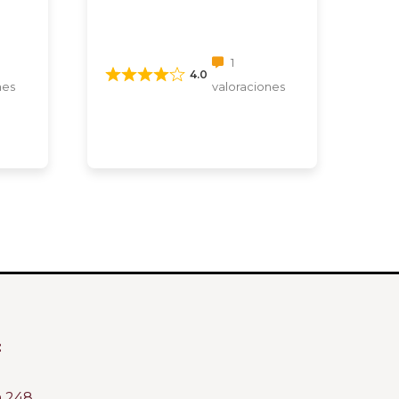
1
4.0
nes
valoraciones
:
m 248