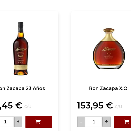
on Zacapa 23 Años
Ron Zacapa X.O.
,45
€
153,95
€
c/u
c/u
+
-
+