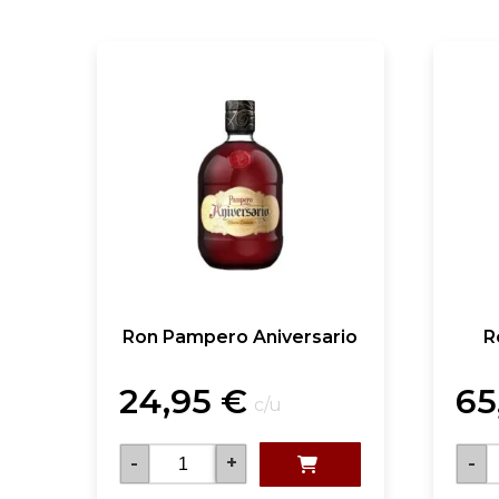
Ron Pampero Aniversario
R
24,95
€
65
c/u
-
+
-