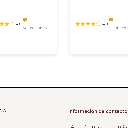
1
1
4.0
4.0
valoraciones
valoracio
Información de contacto
Dirección: Rambla de Pri