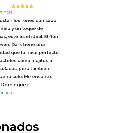
RFECTO PARA
3, 2025
TELES CON
gustan los rones con sabor
UE DE CARAMELO
melo y un toque de
PECIAS!
as, este es el ideal. El Ron
overs Dark tiene una
idad que lo hace perfecto
ócteles como mojitos o
coladas, pero también
ueno solo. Me encantó.
 Domínguez
ficado
onados