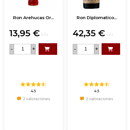
Ron Arehucas Or...
Ron Diplomatico...
13,95
€
42,35
€
c/u
c/u
-
+
-
+
4.5
4.5
2 valoraciones
2 valoraciones