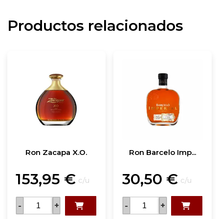
Productos relacionados
Ron Zacapa X.O.
Ron Barcelo Imp...
153,95
€
30,50
€
c/u
c/u
-
+
-
+