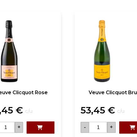
euve Clicquot Rose
Veuve Clicquot Bru
,45
€
53,45
€
c/u
c/u
+
-
+