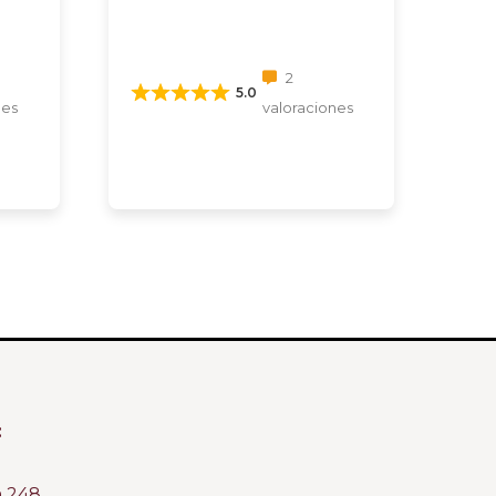
2
5.0
nes
valoraciones
:
m 248