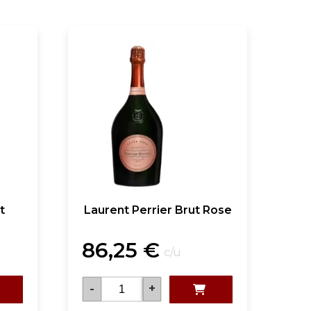
t
Laurent Perrier Brut Rose
86,25
€
c/u
-
+