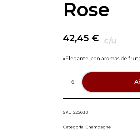
Rose
42,45
€
c/u
«Elegante, con aromas de frutos
Añ
SKU:
225030
Categoría:
Champagne