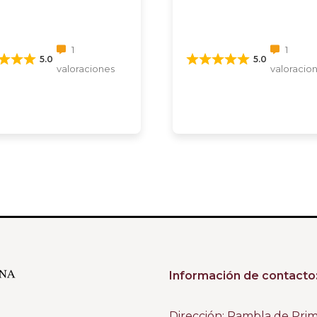
1
1
5.0
5.0
valoraciones
valoracio
Información de contacto
Dirección: Rambla de Pri