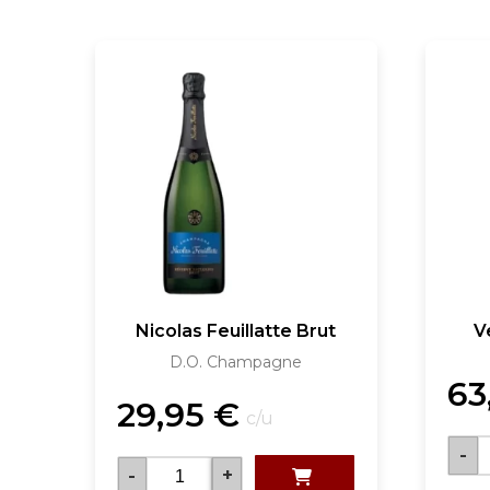
Nicolas Feuillatte Brut
V
D.O. Champagne
63
29,95
€
c/u
-
-
+