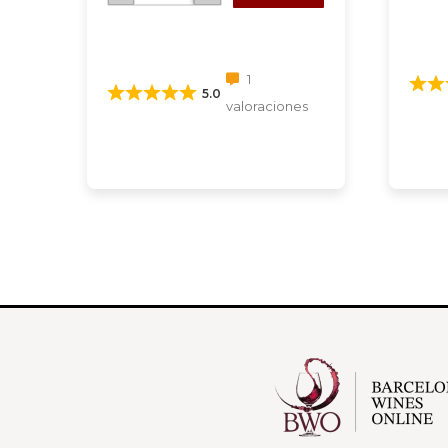
1
5.0
valoraciones