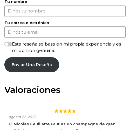
Tu nombre
Tu correo electrónico
Esta reseña se basa en mi propia experiencia y es
mi opinión genuina.
Enviar Una Reseña
Valoraciones
ROSADO DELICIOSO, IDEAL PARA APERITIVOS O
COMIDAS LIGERAS.
agosto 22, 2025
El Nicolas Feuillatte Brut es un champagne de gran