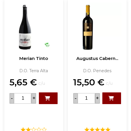
Merian Tinto
Augustus Cabern...
D.O. Terra Alta
D.O. Penedes
5,65
€
15,50
€
c/u
c/u
-
+
-
+