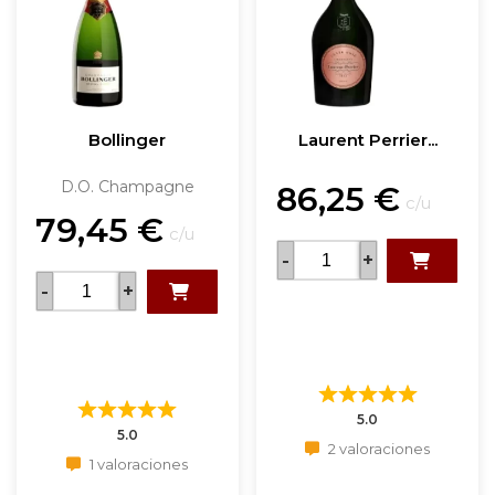
Bollinger
Laurent Perrier...
D.O. Champagne
86,25
€
c/u
79,45
€
c/u
-
+
-
+
5.0
5.0
2 valoraciones
1 valoraciones