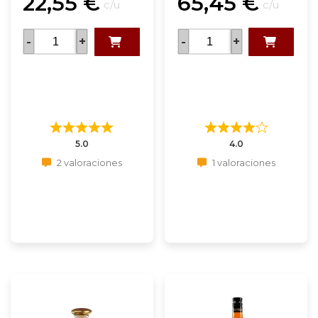
22,55
€
65,45
€
c/u
c/u
-
+
-
+
5.0
4.0
2 valoraciones
1 valoraciones