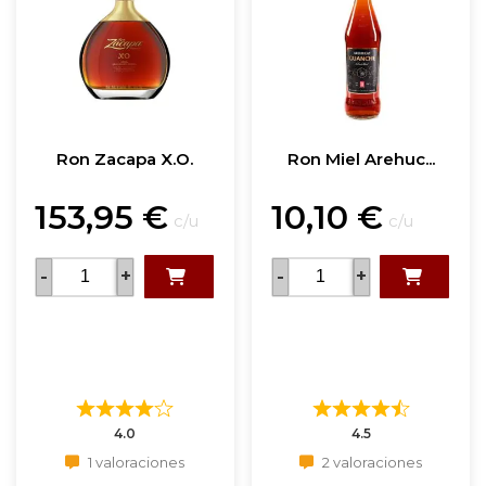
Ron Zacapa X.O.
Ron Miel Arehuc...
153,95
€
10,10
€
c/u
c/u
-
+
-
+
4.0
4.5
1 valoraciones
2 valoraciones