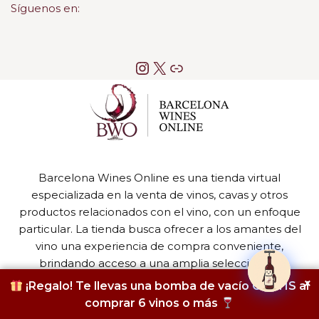
Síguenos en:
Barcelona Wines Online es una tienda virtual
especializada en la venta de vinos, cavas y otros
productos relacionados con el vino, con un enfoque
particular. La tienda busca ofrecer a los amantes del
vino una experiencia de compra conveniente,
brindando acceso a una amplia selección de
productos de alta calidad.
×
¡Regalo! Te llevas una bomba de vacío GRATIS al
comprar 6 vinos o más
Neve
| Funciona gracias a
WordPress