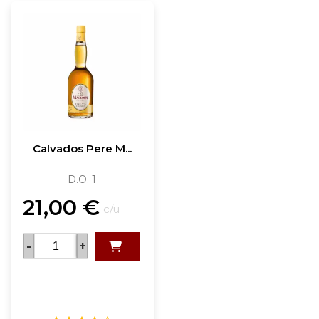
Calvados Pere M...
D.O. 1
21,00
€
c/u
-
+