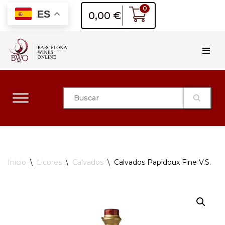
0
ES
0,00
€
Saltar
al
contenido
Inicio
\
Licores
\
Calvados
\
Calvados Papidoux Fine V.S.