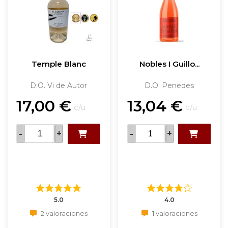
Temple Blanc
Nobles I Guillo...
D.O. Vi de Autor
D.O. Penedes
17,00
€
13,04
€
c/u
c/u
-
+
-
+
5.0
4.0
2 valoraciones
1 valoraciones