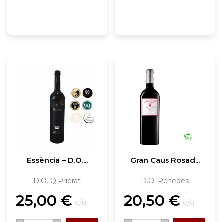
Essència – D.O....
Gran Caus Rosad...
D.O. Q Priorat
D.O. Penedés
25,00
€
20,50
€
c/u
c/u