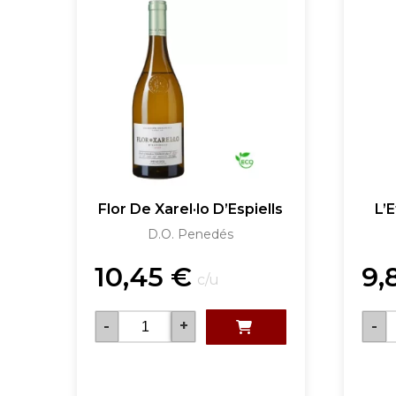
Flor De Xarel·lo D’Espiells
L’
D.O. Penedés
10,45
€
9,
c/u
-
+
-