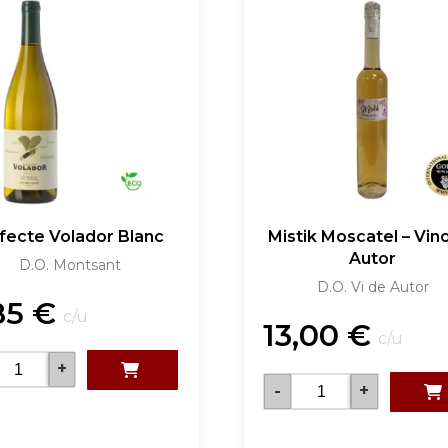
Efecte Volador Blanc
Mistik Moscatel – Vin
Autor
D.O. Montsant
D.O. Vi de Autor
85
€
c/u
13,00
€
c/u
+
-
+