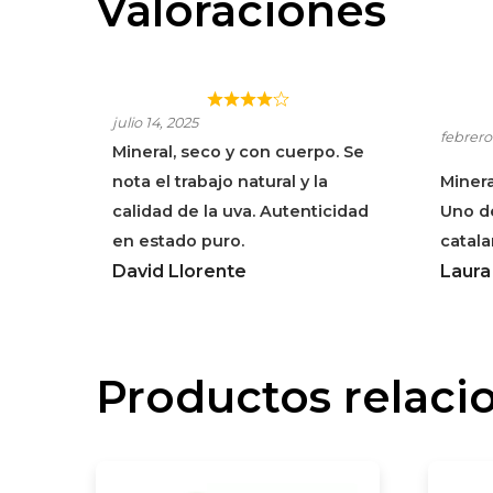
Valoraciones
CAN SUMOI XAREL·LO
CAN
julio 14, 2025
febrero
Mineral, seco y con cuerpo. Se
nota el trabajo natural y la
Minera
calidad de la uva. Autenticidad
Uno d
en estado puro.
catala
David Llorente
Laura
Productos relaci