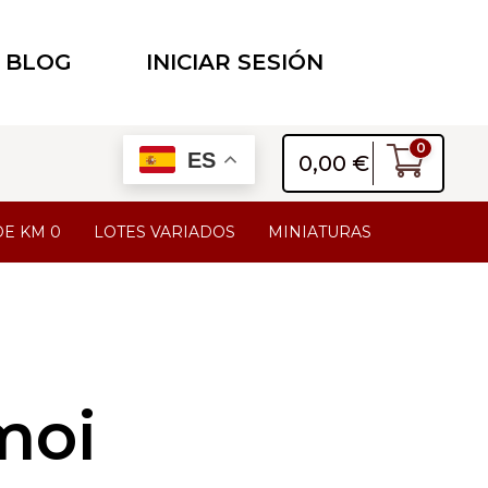
BLOG
INICIAR SESIÓN
0
ES
0,00
€
DE KM 0
LOTES VARIADOS
MINIATURAS
moi