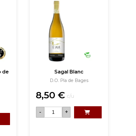
o de
Sagal Blanc
D.O. Pla de Bages
8,50
€
c/u
-
+