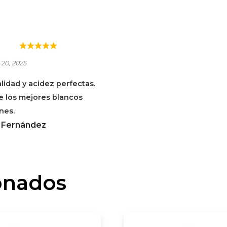
 SUMOI XAREL·LO
 20, 2025
lidad y acidez perfectas.
e los mejores blancos
nes.
 Fernández
onados