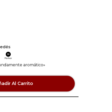
edés
91
Parker
ofundamente aromático»
adir Al Carrito