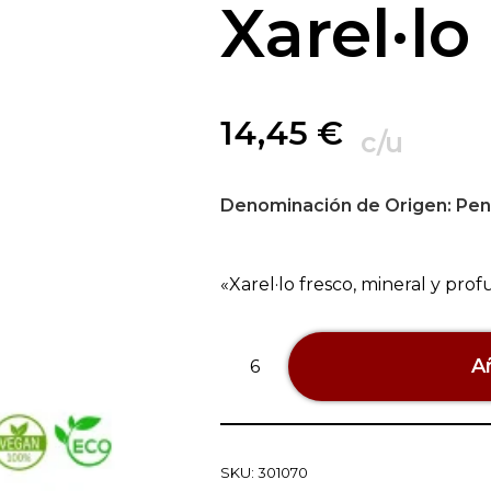
Xarel·lo
14,45
€
c/u
Denominación de Origen:
Pen
«Xarel·lo fresco, mineral y pr
Añ
SKU:
301070