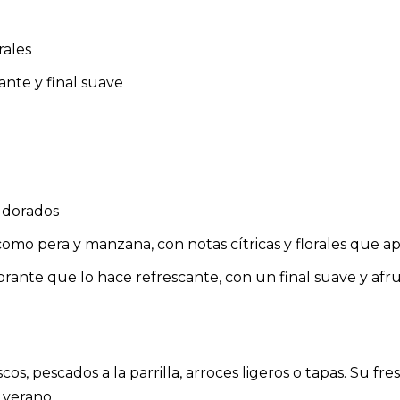
rales
ante y final suave
s dorados
como pera y manzana, con notas cítricas y florales que 
brante que lo hace refrescante, con un final suave y afr
os, pescados a la parrilla, arroces ligeros o tapas. Su f
 verano.