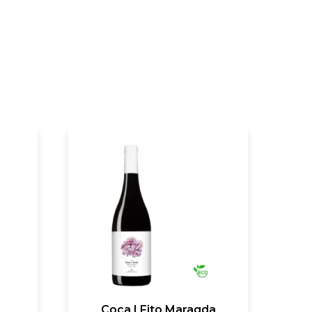
Coca I Fito Maragda