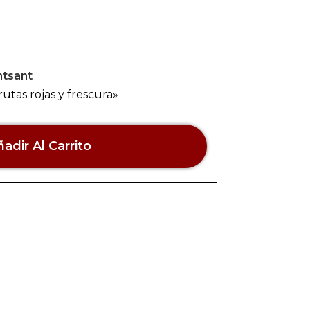
tsant
rutas rojas y frescura»
adir Al Carrito