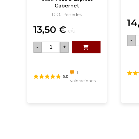
Cabernet
D.O. Penedes
14
13,50
€
c/u
-
-
+
1
5.0
valoraciones