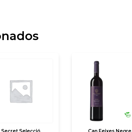
onados
Secret Selecció
Can Feixes Negre