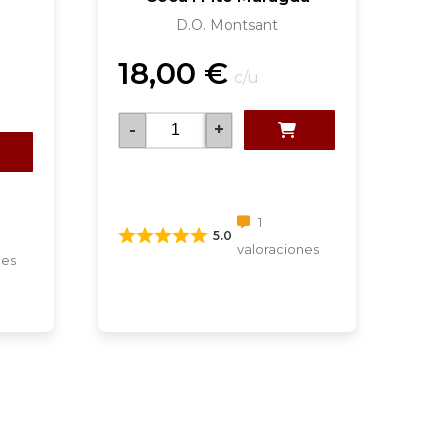
D.O. Montsant
18,00
€
c/u
-
+
1
5.0
valoraciones
nes