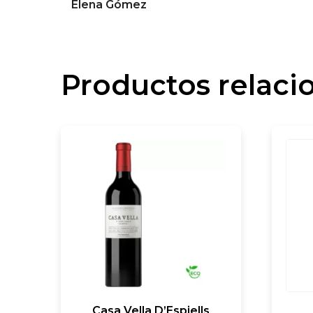
Elena Gómez
Productos relaci
Casa Vella D’Espiells