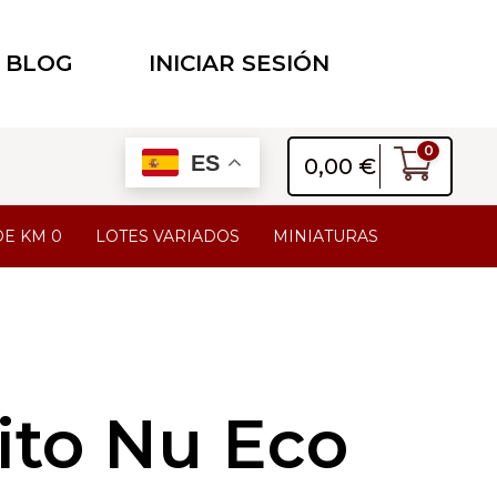
BLOG
INICIAR SESIÓN
0
ES
0,00
€
DE KM 0
LOTES VARIADOS
MINIATURAS
Fito Nu Eco