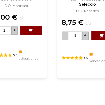
Seleccio
D.O. Montsant
D.O. Penedes
,00
€
c/u
8,75
€
c/u
+
-
+
1
1
5.0
5.0
valoraciones
valoracio