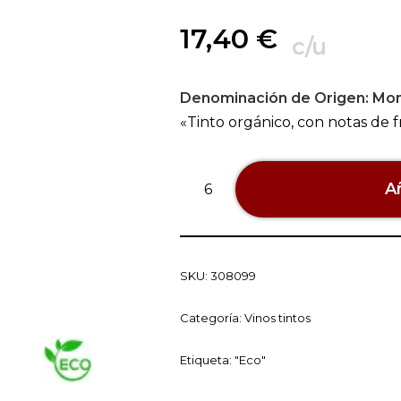
17,40
€
c/u
Denominación de Origen:
Mon
«Tinto orgánico, con notas de f
Añ
SKU:
308099
Categoría:
Vinos tintos
Etiqueta:
"Eco"