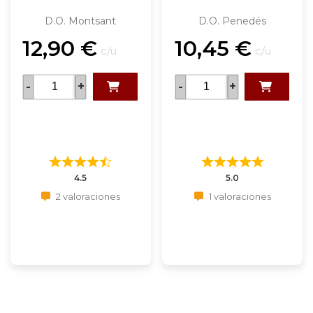
D.O. Montsant
D.O. Penedés
12,90
€
10,45
€
c/u
c/u
-
+
-
+
4.5
5.0
2 valoraciones
1 valoraciones