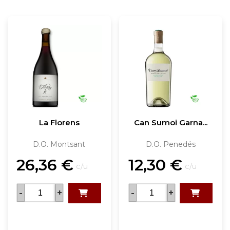
La Florens
Can Sumoi Garna...
D.O. Montsant
D.O. Penedés
26,36
€
12,30
€
c/u
c/u
-
+
-
+