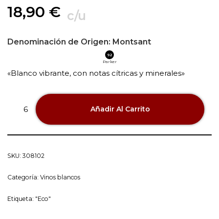
18,90
€
c/u
Denominación de Origen:
Montsant
92
Parker
«Blanco vibrante, con notas cítricas y minerales»
Añadir Al Carrito
SKU:
308102
Categoría:
Vinos blancos
Etiqueta:
"Eco"