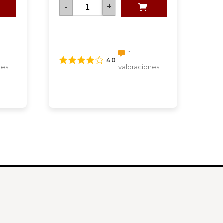
-
+
1
4.0
nes
valoraciones
: