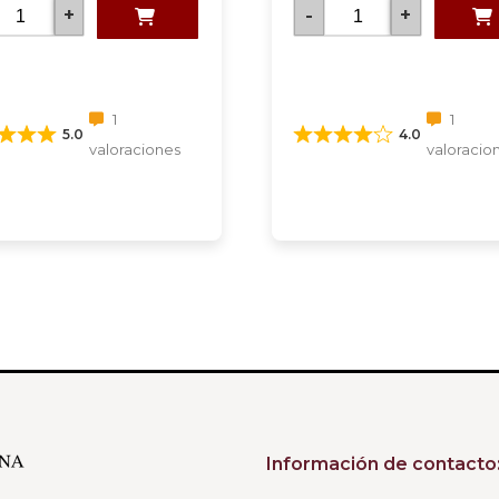
+
-
+
1
1
5.0
4.0
valoraciones
valoracio
Información de contacto