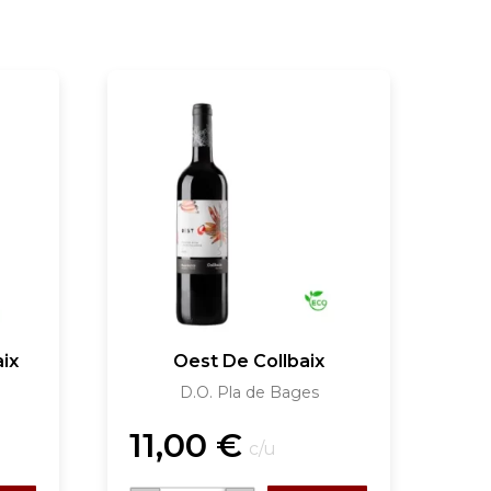
aix
Oest De Collbaix
D.O. Pla de Bages
11,00
€
c/u