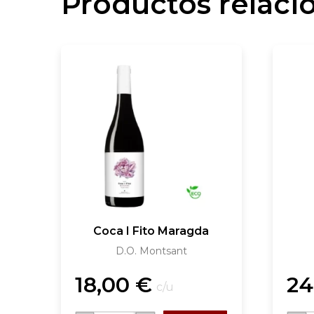
Productos relaci
Coca I Fito Maragda
D.O. Montsant
18,00
€
24
c/u