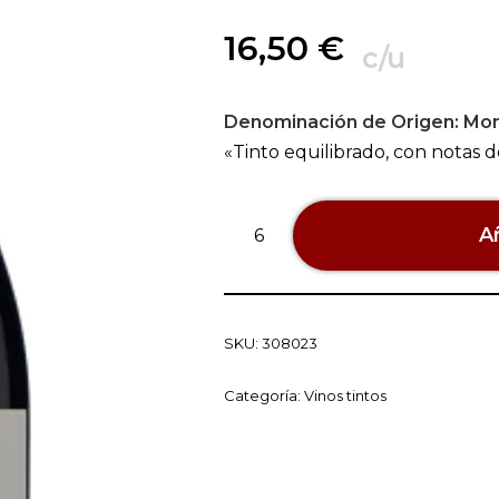
16,50
€
c/u
Denominación de Origen:
Mon
«Tinto equilibrado, con notas d
Añ
SKU:
308023
Categoría:
Vinos tintos