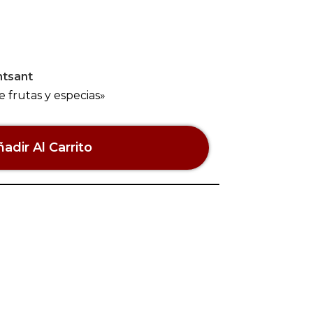
tsant
e frutas y especias»
adir Al Carrito