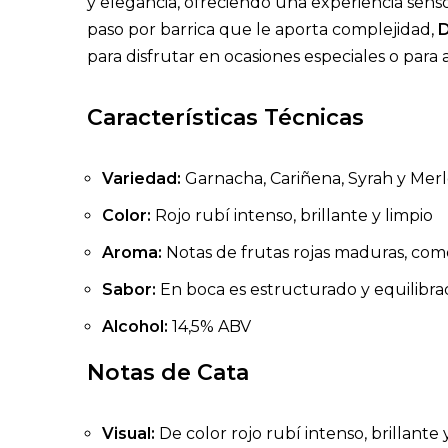
y elegancia, ofreciendo una experiencia senso
paso por barrica que le aporta complejidad,
D
para disfrutar en ocasiones especiales o par
Características Técnicas
Variedad:
Garnacha, Cariñena, Syrah y Merl
Color:
Rojo rubí intenso, brillante y limpio
Aroma:
Notas de frutas rojas maduras, como
Sabor:
En boca es estructurado y equilibrad
Alcohol:
14,5% ABV
Notas de Cata
Visual:
De color rojo rubí intenso, brillante 