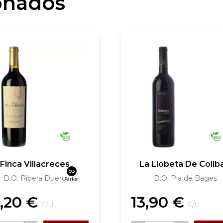
onados
Finca Villacreces
La Llobeta De Collb
93
D.O. Ribera Duero
D.O. Pla de Bages
Parker
,20
€
13,90
€
c/u
c/u