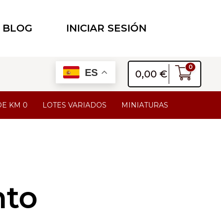
BLOG
INICIAR SESIÓN
0
ES
0,00
€
DE KM 0
LOTES VARIADOS
MINIATURAS
nto