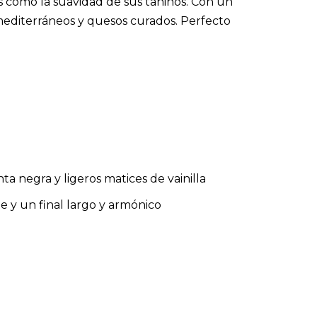
as como la suavidad de sus taninos. Con un
 mediterráneos y quesos curados. Perfecto
 negra y ligeros matices de vainilla
e y un final largo y armónico