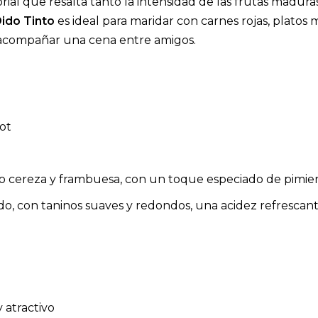
rial que resalta tanto la intensidad de las frutas madur
ido Tinto
es ideal para maridar con carnes rojas, platos
a acompañar una cena entre amigos.
ot
 cereza y frambuesa, con un toque especiado de pimienta
o, con taninos suaves y redondos, una acidez refrescant
y atractivo