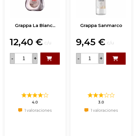
Grappa La Bianc...
Grappa Sanmarco
12,40
€
9,45
€
c/u
c/u
-
+
-
+
4.0
3.0
1 valoraciones
1 valoraciones