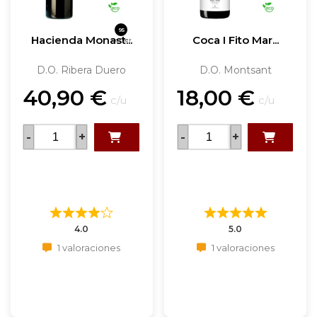
95
Hacienda Monast...
Coca I Fito Mar...
Parker
D.O. Ribera Duero
D.O. Montsant
40,90
€
18,00
€
c/u
c/u
-
+
-
+
4.0
5.0
1 valoraciones
1 valoraciones