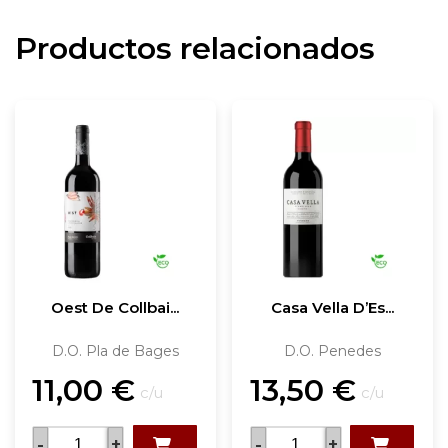
Productos relacionados
Oest De Collbai...
Casa Vella D’Es...
D.O. Pla de Bages
D.O. Penedes
11,00
€
13,50
€
c/u
c/u
-
+
-
+