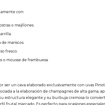
tamente con:
ostras o mejillones.
rilla.
a de mariscos.
o fresco.
sas o mousse de frambuesa.
or ser un cava elaborado exclusivamente con uvas Pinot 
 asociada a la elaboración de champagnes de alta gama, a
 Su estructura elegante y su burbuja cremosa lo convier
l frutal marcado. Es perfecto para ocasiones especiales 