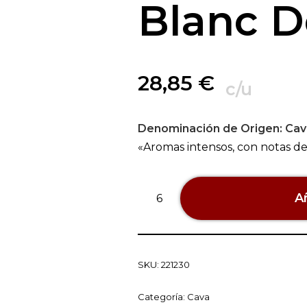
Blanc D
28,85
€
c/u
Denominación de Origen:
Cav
«Aromas intensos, con notas de 
Añ
SKU:
221230
Categoría:
Cava