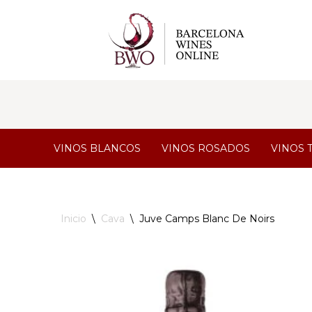
Saltar
al
contenido
VINOS BLANCOS
VINOS ROSADOS
VINOS 
Inicio
\
Cava
\
Juve Camps Blanc De Noirs