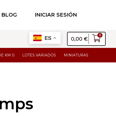
BLOG
INICIAR SESIÓN
0
ES
0,00
€
DE KM 0
LOTES VARIADOS
MINIATURAS
amps