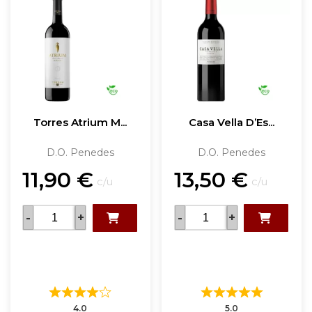
Torres Atrium M...
Casa Vella D’Es...
D.O. Penedes
D.O. Penedes
11,90
€
13,50
€
c/u
c/u
-
+
-
+
4.0
5.0