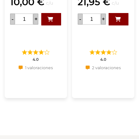
10,00
€
21,95
€
c/u
c/u
-
+
-
+
4.0
4.0
1 valoraciones
2 valoraciones