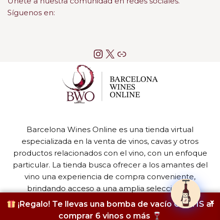
Únete a nuestra comunidad en redes sociales.
Síguenos en:
Barcelona Wines Online es una tienda virtual
especializada en la venta de vinos, cavas y otros
productos relacionados con el vino, con un enfoque
particular. La tienda busca ofrecer a los amantes del
vino una experiencia de compra conveniente,
brindando acceso a una amplia selección de
productos de alta calidad.
×
¡Regalo! Te llevas una bomba de vacío GRATIS al
comprar 6 vinos o más
Neve
| Funciona gracias a
WordPress