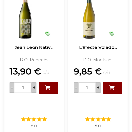
Jean Leon Nativ...
L’Efecte Volado...
D.O. Penedés
D.O. Montsant
13,90
€
9,85
€
c/u
c/u
-
+
-
+
5.0
5.0