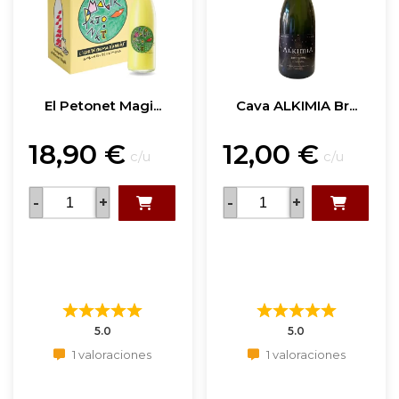
El Petonet Magi...
Cava ALKIMIA Br...
18,90
€
12,00
€
c/u
c/u
-
+
-
+
5.0
5.0
1 valoraciones
1 valoraciones