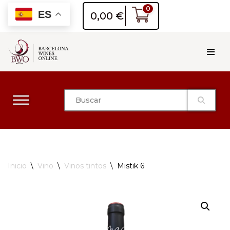
0
ES
0,00
€
Saltar
al
contenido
Inicio
\
Vino
\
Vinos tintos
\
Mistik 6