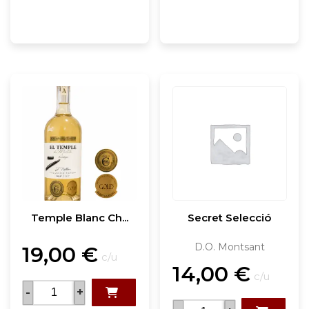
Temple Blanc Ch...
Secret Selecció
D.O. Montsant
19,00
€
c/u
14,00
€
c/u
-
+