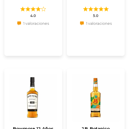
4.0
5.0
1 valoraciones
1 valoraciones
Bowmore 12 Años
J.B. Botanico