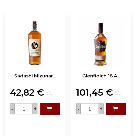
Sadashi Mizunar...
Glenfidich 18 A...
42,82
€
101,45
€
c/u
c/u
-
+
-
+