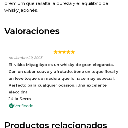
premium que resalta la pureza y el equilibrio del
whisky japonés.
Valoraciones
WHISKY ESCOCÉS AFRUTADO CON TOQUE
AHUMADO.
noviembre 29, 2025
El Nikka Miyagikyo es un whisky de gran elegancia.
Con un sabor suave y afrutado, tiene un toque floral y
un leve toque de madera que lo hace muy especial.
Perfecto para cualquier ocasión. ¡Una excelente
elección!
Júlia Serra
Verificado
Productos relacionados