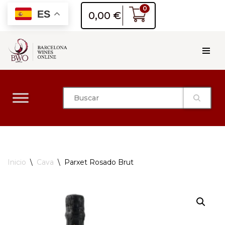
0
ES
0,00
€
Saltar
al
contenido
Inicio
\
Cava
\
Parxet Rosado Brut