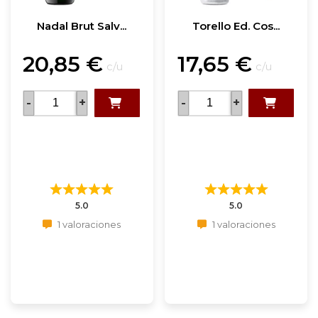
Nadal Brut Salv...
Torello Ed. Cos...
20,85
€
17,65
€
c/u
c/u
-
+
-
+
5.0
5.0
1 valoraciones
1 valoraciones