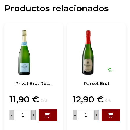
Productos relacionados
Privat Brut Res...
Parxet Brut
11,90
€
12,90
€
c/u
c/u
-
+
-
+