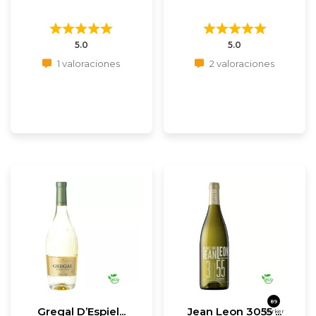
5.0
5.0
1 valoraciones
2 valoraciones
89
Gregal D’Espiel...
Jean Leon 3055 ...
Parker