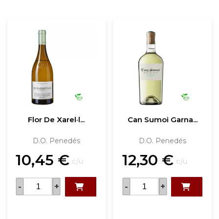
Flor De Xarel·l...
Can Sumoi Garna...
D.O. Penedés
D.O. Penedés
10,45
€
12,30
€
c/u
c/u
-
+
-
+