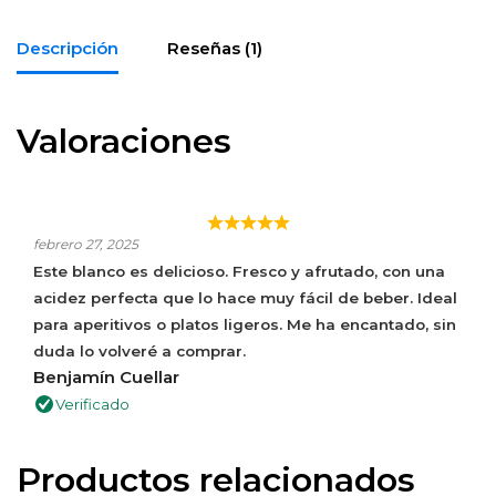
Descripción
Reseñas (1)
Valoraciones
BLANCO FRESCO Y AFRUTADO, IDEAL PARA
APERITIVOS.
febrero 27, 2025
Este blanco es delicioso. Fresco y afrutado, con una
acidez perfecta que lo hace muy fácil de beber. Ideal
para aperitivos o platos ligeros. Me ha encantado, sin
duda lo volveré a comprar.
Benjamín Cuellar
Verificado
Productos relacionados