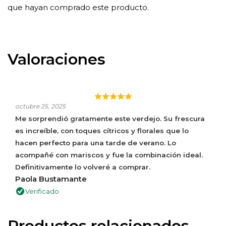
que hayan comprado este producto.
Valoraciones
¡FRESCO, AROMÁTICO Y PERFECTO PARA
ACOMPAÑAR PESCADOS!
octubre 25, 2025
Me sorprendió gratamente este verdejo. Su frescura
es increíble, con toques cítricos y florales que lo
hacen perfecto para una tarde de verano. Lo
acompañé con mariscos y fue la combinación ideal.
Definitivamente lo volveré a comprar.
Paola Bustamante
Verificado
Productos relacionados