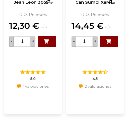
Jean Leon 3055 ...
Can Sumoi Xarel...
Parker
Parker
D.O. Penedés
D.O. Penedés
12,30
€
14,45
€
c/u
c/u
-
+
-
+
5.0
4.5
1 valoraciones
2 valoraciones