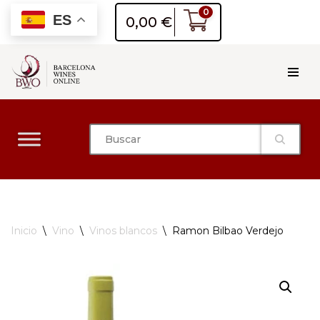
0
ES
0,00
€
Saltar
al
contenido
Inicio
\
Vino
\
Vinos blancos
\
Ramon Bilbao Verdejo