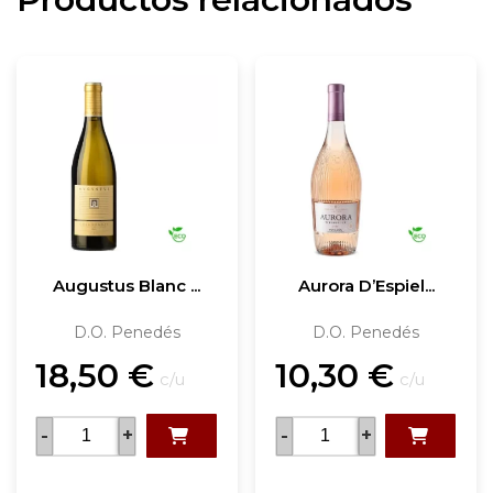
Augustus Blanc ...
Aurora D’Espiel...
D.O. Penedés
D.O. Penedés
18,50
€
10,30
€
c/u
c/u
-
+
-
+