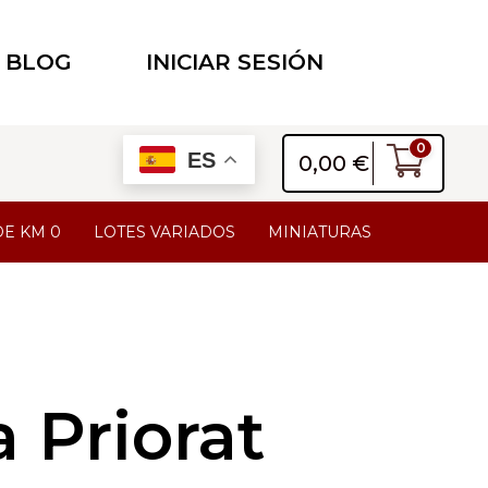
BLOG
INICIAR SESIÓN
0
ES
0,00
€
DE KM 0
LOTES VARIADOS
MINIATURAS
 Priorat