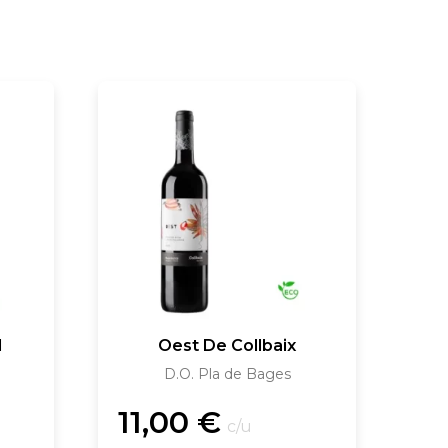
l
Oest De Collbaix
D.O. Pla de Bages
11,00
€
c/u