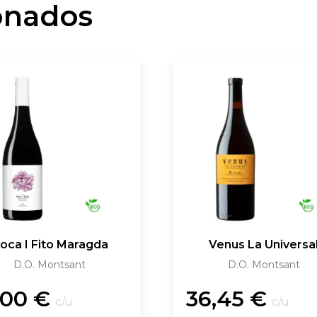
onados
oca I Fito Maragda
Venus La Universa
D.O. Montsant
D.O. Montsant
,00
€
36,45
€
c/u
c/u