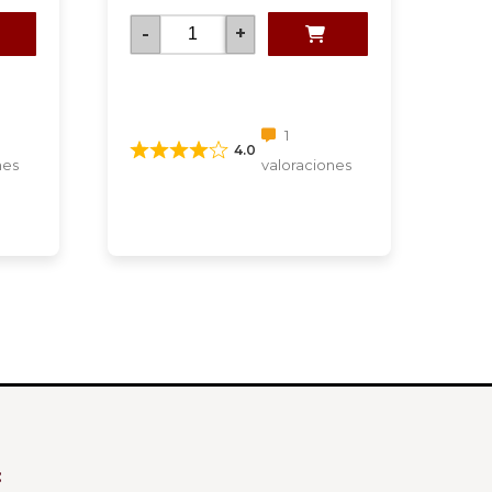
-
+
1
4.0
nes
valoraciones
: