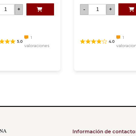
+
-
+
1
1
5.0
4.0
valoraciones
valoracio
Información de contacto