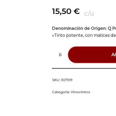
15,50
€
c/u
Denominación de Origen:
Q Pr
«Tinto potente, con matices de
Añ
SKU:
307109
Categoría:
Vinos tintos