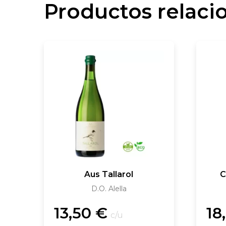
Productos relaci
Aus Tallarol
C
D.O. Alella
13,50
€
18
c/u