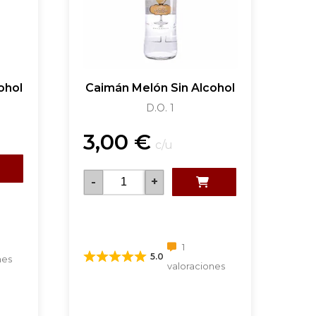
ohol
Caimán Melón Sin Alcohol
D.O. 1
3,00
€
c/u
-
+
1
5.0
nes
valoraciones