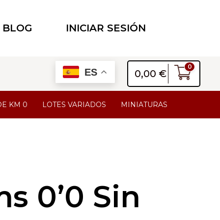
BLOG
INICIAR SESIÓN
0
ES
0,00
€
DE KM 0
LOTES VARIADOS
MINIATURAS
s 0’0 Sin