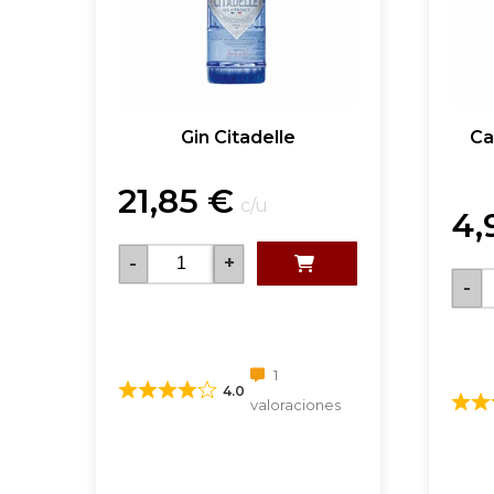
Gin Citadelle
Ca
21,85
€
c/u
4,
-
+
-
1
4.0
valoraciones