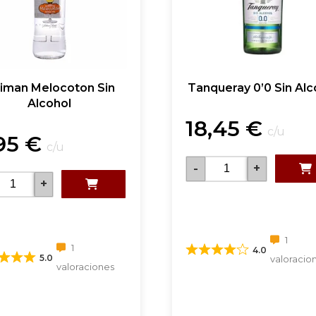
iman Melocoton Sin
Tanqueray 0’0 Sin Alc
Alcohol
18,45
€
c/u
95
€
c/u
-
+
+
1
1
4.0
5.0
valoracio
valoraciones