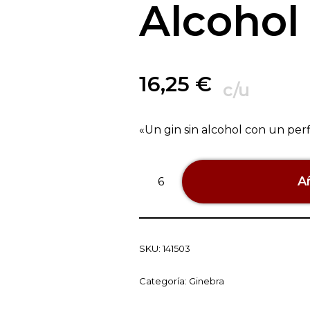
Alcohol
16,25
€
c/u
«Un gin sin alcohol con un perfi
Añ
SKU:
141503
Categoría:
Ginebra