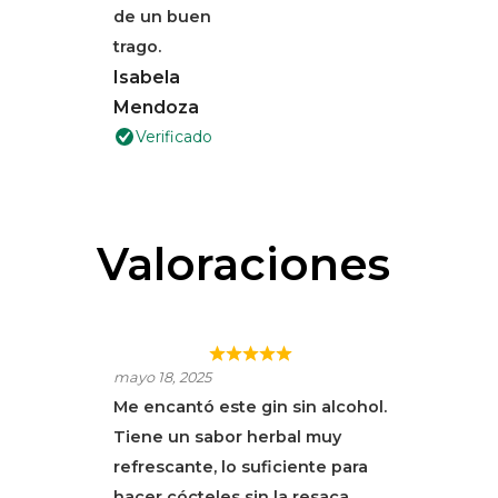
de un buen
trago.
Isabela
Mendoza
Verificado
Valoraciones
¡PERFECTO PARA
mayo 18, 2025
CÓCTELES SIN
Me encantó este gin sin alcohol.
RESACA!
Tiene un sabor herbal muy
refrescante, lo suficiente para
hacer cócteles sin la resaca.