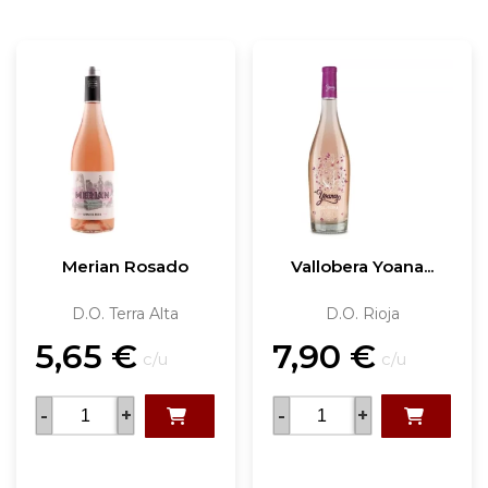
Merian Rosado
Vallobera Yoana...
D.O. Terra Alta
D.O. Rioja
5,65
€
7,90
€
c/u
c/u
-
+
-
+