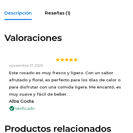
Descripción
Reseñas (1)
Valoraciones
ROSADO FRESCO Y SUAVE, ¡IDEAL PARA DISFRUTAR
EN LOS DÍAS DE CALOR!
noviembre 17, 2025
Este rosado es muy fresco y ligero. Con un sabor
afrutado y floral, es perfecto para los días de calor o
para disfrutar con una comida ligera. Me encantó, es
muy suave y fácil de beber.
Alba Godia
Verificado
Productos relacionados