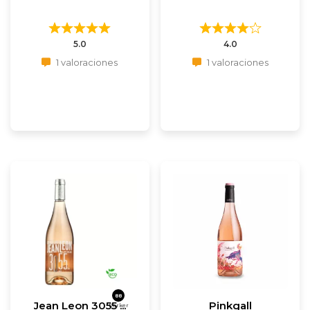
5.0
4.0
1 valoraciones
1 valoraciones
88
Jean Leon 3055 ...
Pinkgall
Parker