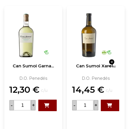
91
Can Sumoi Garna...
Can Sumoi Xarel...
Parker
D.O. Penedés
D.O. Penedés
12,30
€
14,45
€
c/u
c/u
-
+
-
+