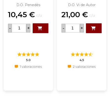
D.O. Penedés
D.O. Vi de Autor
10,45
€
21,00
€
c/u
c/u
-
+
-
+
5.0
4.5
1 valoraciones
2 valoraciones