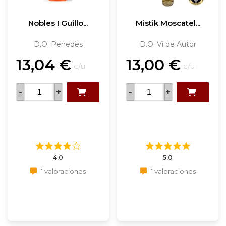
Nobles I Guillo...
Mistik Moscatel...
D.O. Penedes
D.O. Vi de Autor
13,04
€
13,00
€
c/u
c/u
-
+
-
+
4.0
5.0
1 valoraciones
1 valoraciones