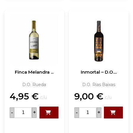
Finca Melandra ...
Inmortal – D.O....
D.O. Rueda
D.O. Rias Baixas
4,95
€
9,00
€
c/u
c/u
-
+
-
+