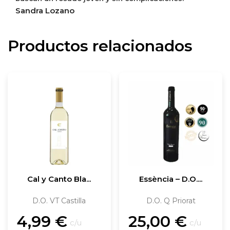
Sandra Lozano
Productos relacionados
Cal y Canto Bla...
Essència – D.O....
D.O. VT Castilla
D.O. Q Priorat
4,99
€
25,00
€
c/u
c/u