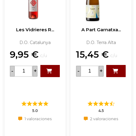
Les Vidrieres R...
A Part Garnatxa...
D.O. Catalunya
D.O. Terra Alta
9,95
€
15,45
€
c/u
c/u
-
+
-
+
5.0
4.5
1 valoraciones
2 valoraciones