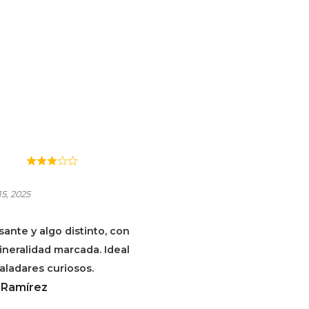
A ALELLA PANSA
NCA
5, 2025
sante y algo distinto, con
neralidad marcada. Ideal
aladares curiosos.
 Ramírez