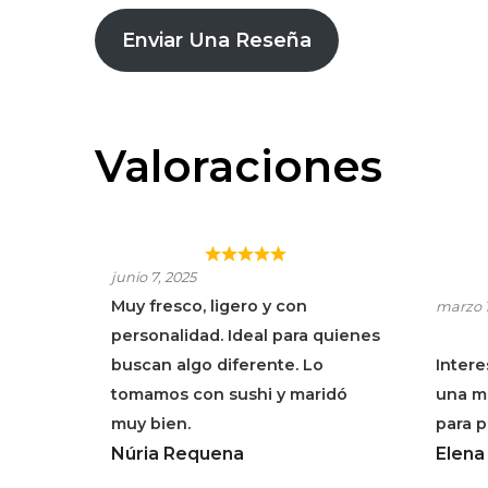
Enviar Una Reseña
Valoraciones
ALTA ALELLA PANSA
ALT
junio 7, 2025
BLANCA
BLA
Muy fresco, ligero y con
marzo 1
personalidad. Ideal para quienes
buscan algo diferente. Lo
Intere
tomamos con sushi y maridó
una mi
muy bien.
para p
Núria Requena
Elena