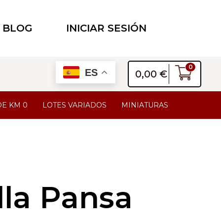
BLOG
INICIAR SESIÓN
0
ES
0,00
€
DE KM 0
LOTES VARIADOS
MINIATURAS
lla Pansa