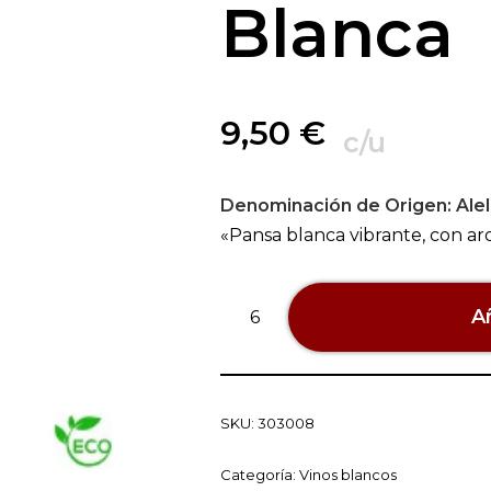
Blanca
9,50
€
c/u
Denominación de Origen:
Alel
«Pansa blanca vibrante, con aro
Añ
SKU:
303008
Categoría:
Vinos blancos