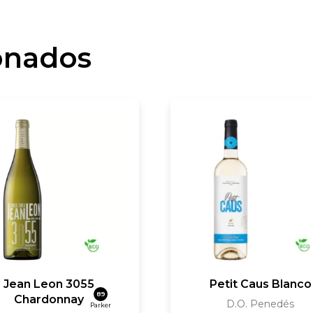
onados
Jean Leon 3055
Petit Caus Blanco
89
Chardonnay
D.O. Penedés
Parker