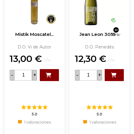
89
Mistik Moscatel...
Jean Leon 3055 ...
Parker
D.O. Vi de Autor
D.O. Penedés
13,00
€
12,30
€
c/u
c/u
-
+
-
+
5.0
5.0
1 valoraciones
1 valoraciones