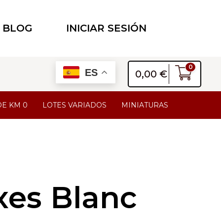
BLOG
INICIAR SESIÓN
0
ES
0,00
€
DE KM 0
LOTES VARIADOS
MINIATURAS
xes Blanc