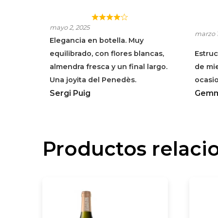
CAN FEIXES BLANC
CAN
mayo 2, 2025
SELECCIÓ
SEL
marzo 1
Elegancia en botella. Muy
equilibrado, con flores blancas,
Estruc
almendra fresca y un final largo.
de mie
Una joyita del Penedès.
ocasi
Sergi Puig
Gemm
Productos relaci