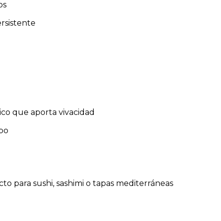
os
ersistente
co que aporta vivacidad
rbo
ecto para sushi, sashimi o tapas mediterráneas