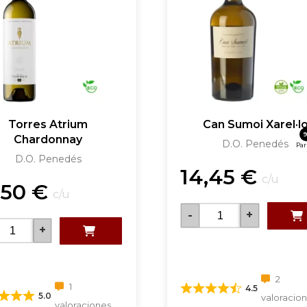
Torres Atrium
Can Sumoi Xarel·l
9
Chardonnay
D.O. Penedés
Par
D.O. Penedés
14,45
€
c/u
,50
€
c/u
-
+
+
2
1
4.5
5.0
valoracio
valoraciones