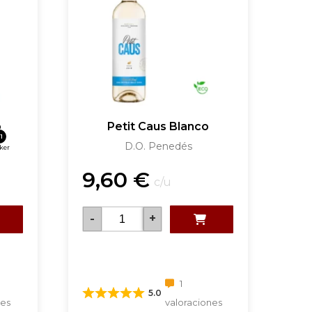
o
Petit Caus Blanco
1
D.O. Penedés
ker
9,60
€
c/u
-
+
1
5.0
nes
valoraciones