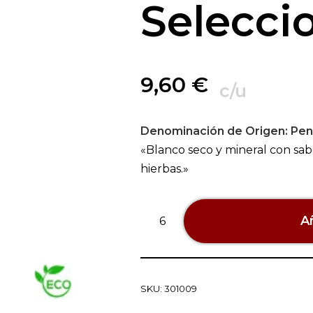
Selecci
9,60
€
c/u
Denominación de Origen:
Pen
«Blanco seco y mineral con sab
hierbas.»
Añ
SKU:
301009