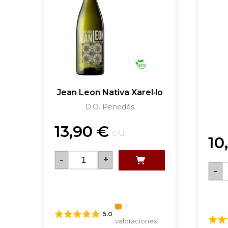
Jean Leon Nativa Xarel·lo
D.O. Penedés
13,90
€
c/u
10
-
+
-
1
5.0
valoraciones