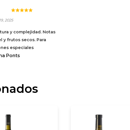
 FEIXES BLANC
ECCIO
9, 2025
tura y complejidad. Notas
l y frutos secos. Para
ones especiales
a Ponts
onados