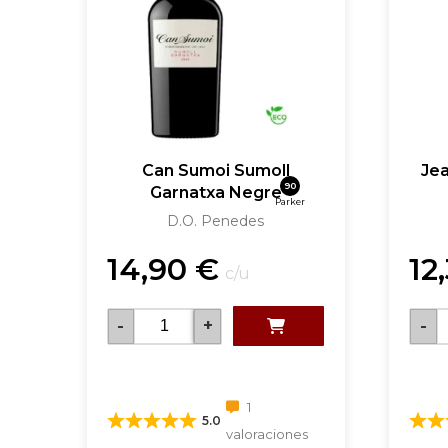
Can Sumoi Sumoll
Jea
90
Garnatxa Negre
Parker
D.O. Penedes
14,90
€
12
c/u
-
+
-
1
5.0
valoraciones