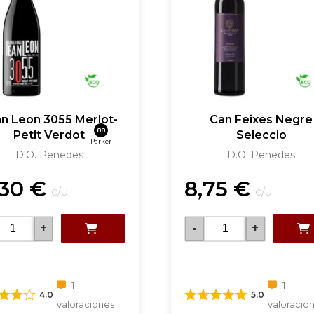
n Leon 3055 Merlot-
Can Feixes Negre
88
Petit Verdot
Seleccio
Parker
D.O. Penedes
D.O. Penedes
,30
€
8,75
€
c/u
c/u
+
-
+
1
1
4.0
5.0
valoraciones
valoracio