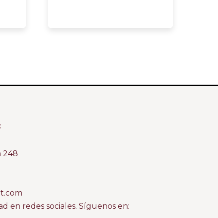
:
m 248
at.com
 en redes sociales. Síguenos en: