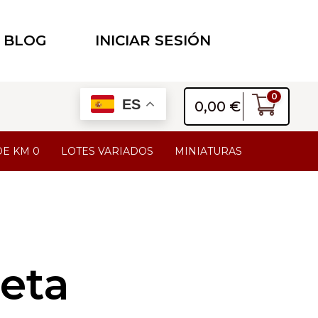
BLOG
INICIAR SESIÓN
0
ES
0,00
€
DE KM 0
LOTES VARIADOS
MINIATURAS
ueta