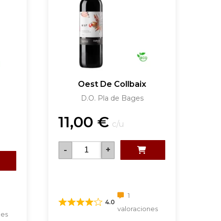
Oest De Collbaix
D.O. Pla de Bages
11,00
€
c/u
-
+
1
4.0
valoraciones
nes