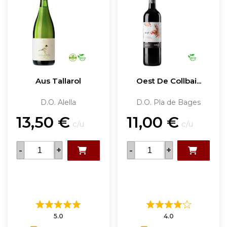
Aus Tallarol
Oest De Collbai...
D.O. Alella
D.O. Pla de Bages
13,50
€
11,00
€
c/u
c/u
-
+
-
+
5.0
4.0