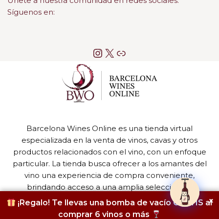
Únete a nuestra comunidad en redes sociales.
Síguenos en:
Barcelona Wines Online es una tienda virtual
especializada en la venta de vinos, cavas y otros
productos relacionados con el vino, con un enfoque
particular. La tienda busca ofrecer a los amantes del
vino una experiencia de compra conveniente,
brindando acceso a una amplia selección de
productos de alta calidad.
×
¡Regalo! Te llevas una bomba de vacío GRATIS al
comprar 6 vinos o más
Neve
| Funciona gracias a
WordPress