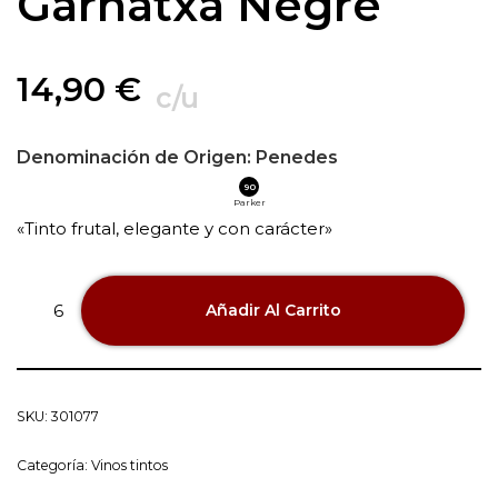
Garnatxa Negre
14,90
€
c/u
Denominación de Origen:
Penedes
90
Parker
«Tinto frutal, elegante y con carácter»
Añadir Al Carrito
SKU:
301077
Categoría:
Vinos tintos