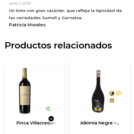
junio 1, 2025
Un tinto con gran carácter, que refleja la tipicidad de
las variedades Sumoll y Garnatxa.
Patricia Morales
Productos relacionados
93
Finca Villacrec...
Alkimia Negre –...
Parker