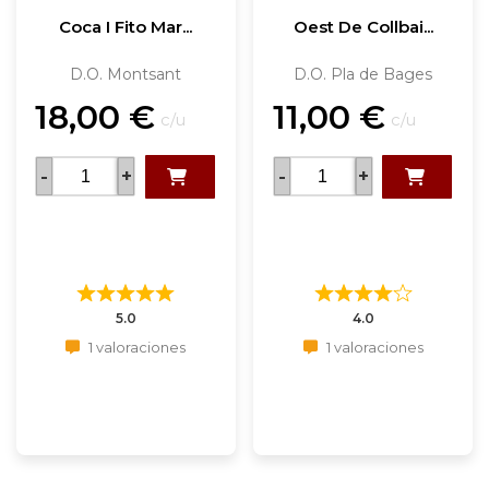
Coca I Fito Mar...
Oest De Collbai...
D.O. Montsant
D.O. Pla de Bages
18,00
€
11,00
€
c/u
c/u
-
+
-
+
5.0
4.0
1 valoraciones
1 valoraciones