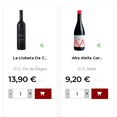
La Llobeta De C...
Alta Alella Gar...
D.O. Pla de Bages
D.O. Alella
13,90
€
9,20
€
c/u
c/u
-
+
-
+