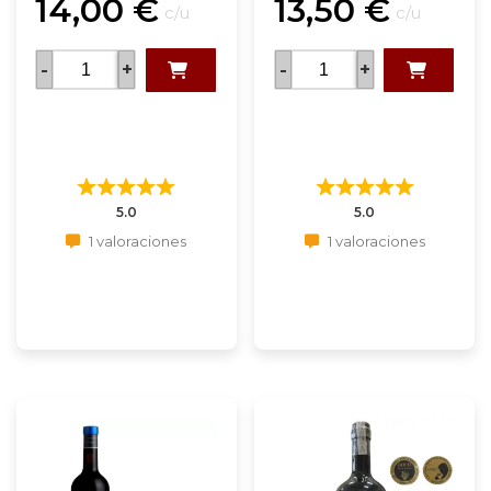
14,00
€
13,50
€
c/u
c/u
-
+
-
+
5.0
5.0
1 valoraciones
1 valoraciones