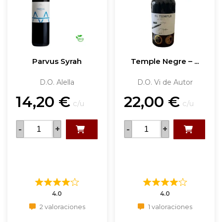
Parvus Syrah
Temple Negre – ...
D.O. Alella
D.O. Vi de Autor
14,20
€
22,00
€
c/u
c/u
-
+
-
+
4.0
4.0
2 valoraciones
1 valoraciones