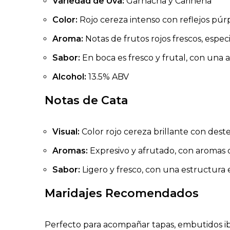
Variedad de Uva:
Garnacha y Cariñena
Color:
Rojo cereza intenso con reflejos púr
Aroma:
Notas de frutos rojos frescos, espec
Sabor:
En boca es fresco y frutal, con una 
Alcohol:
13.5% ABV
Notas de Cata
Visual:
Color rojo cereza brillante con dest
Aromas:
Expresivo y afrutado, con aromas 
Sabor:
Ligero y fresco, con una estructura 
Maridajes Recomendados
Perfecto para acompañar tapas, embutidos ibér