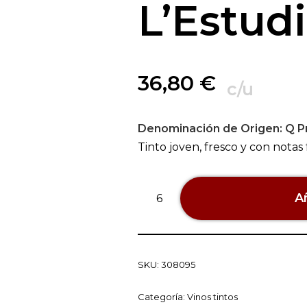
L’Estud
36,80
€
c/u
Denominación de Origen:
Q Pr
Tinto joven, fresco y con notas 
Añ
SKU:
308095
Categoría:
Vinos tintos