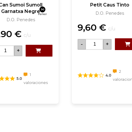
Can Sumoi Sumoll
Petit Caus Tinto
90
Garnatxa Negre
D.O. Penedes
Parker
D.O. Penedes
9,60
€
c/u
,90
€
c/u
-
+
+
2
1
4.0
5.0
valoracio
valoraciones