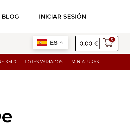
BLOG
INICIAR SESIÓN
0
ES
0,00
€
DE KM 0
LOTES VARIADOS
MINIATURAS
De