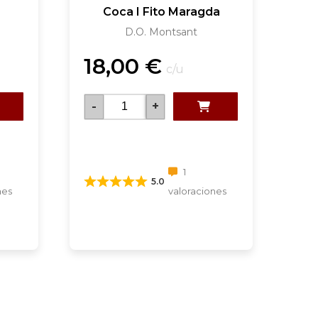
Coca I Fito Maragda
D.O. Montsant
18,00
€
c/u
-
+
1
5.0
nes
valoraciones