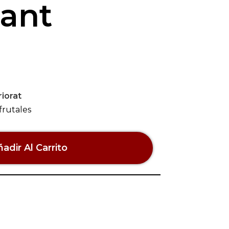
iant
iorat
frutales
adir Al Carrito