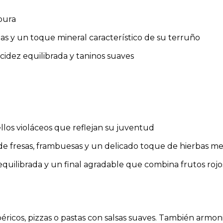
pura
ias y un toque mineral característico de su terruño
acidez equilibrada y taninos suaves
ellos violáceos que reflejan su juventud
de fresas, frambuesas y un delicado toque de hierbas m
equilibrada y un final agradable que combina frutos rojo
icos, pizzas o pastas con salsas suaves. También armoniz