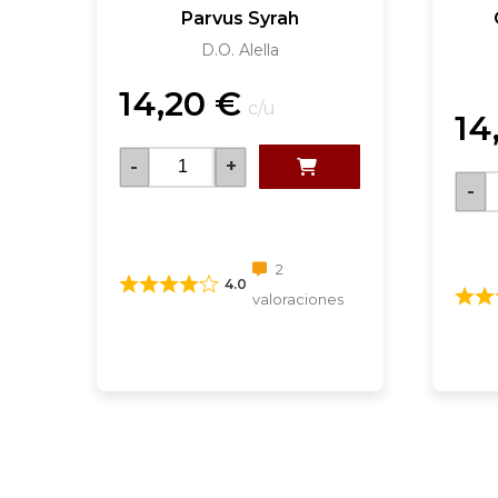
Parvus Syrah
D.O. Alella
14,20
€
c/u
14
-
+
-
2
4.0
valoraciones