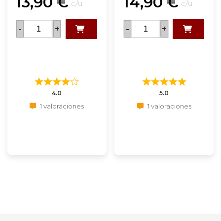
13,90
€
14,90
€
c/u
c/u
-
+
-
+
4.0
5.0
1 valoraciones
1 valoraciones