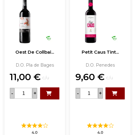
Oest De Collbai...
Petit Caus Tint...
D.O. Pla de Bages
D.O. Penedes
11,00
€
9,60
€
c/u
c/u
-
+
-
+
4.0
4.0