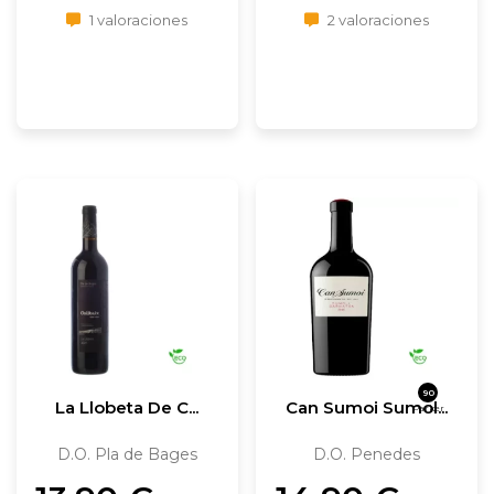
1 valoraciones
2 valoraciones
90
La Llobeta De C...
Can Sumoi Sumol...
Parker
D.O. Pla de Bages
D.O. Penedes