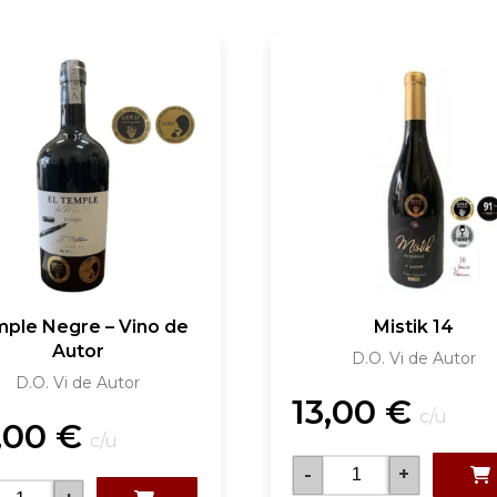
ple Negre – Vino de
Mistik 14
Autor
D.O. Vi de Autor
D.O. Vi de Autor
13,00
€
c/u
,00
€
c/u
-
+