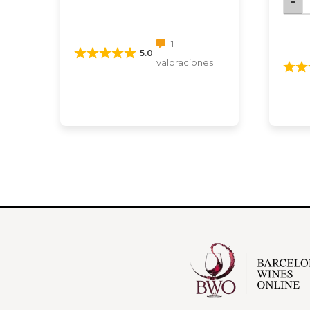
-
1
5.0
valoraciones