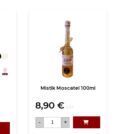
Mistik Moscatel 100ml
8,90
€
c/u
-
+