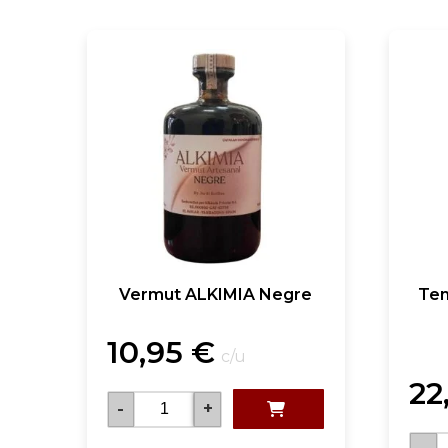
Vermut ALKIMIA Negre
Tem
10,95
€
c/u
22
-
+