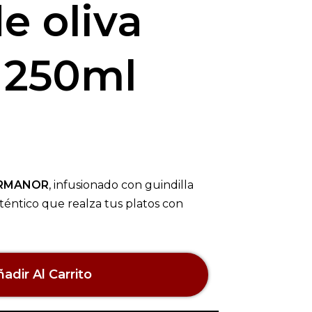
e oliva
 250ml
RMANOR
, infusionado con guindilla
téntico que realza tus platos con
adir Al Carrito