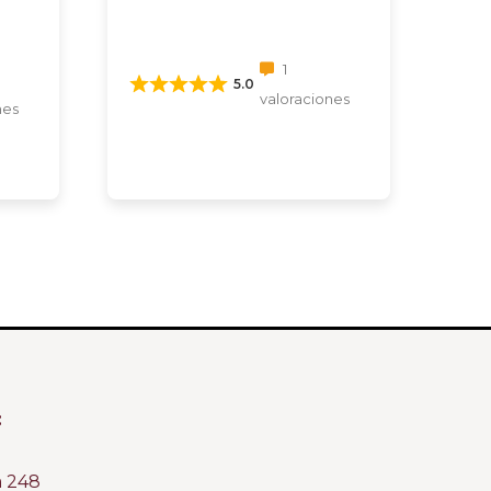
1
5.0
valoraciones
nes
:
m 248