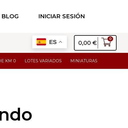
BLOG
INICIAR SESIÓN
0
ES
0,00
€
DE KM 0
LOTES VARIADOS
MINIATURAS
ando