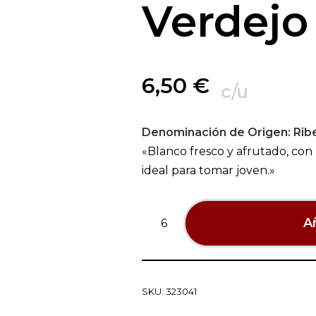
Verdejo
6,50
€
c/u
Denominación de Origen:
Rib
«Blanco fresco y afrutado, con
ideal para tomar joven.»
Añ
SKU:
323041