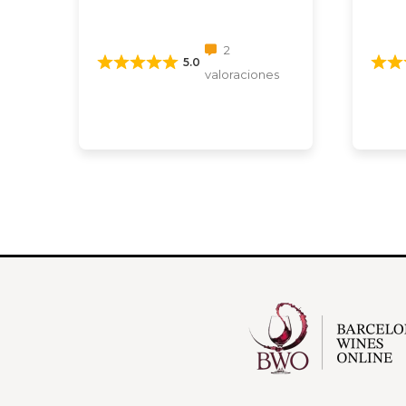
2
5.0
valoraciones