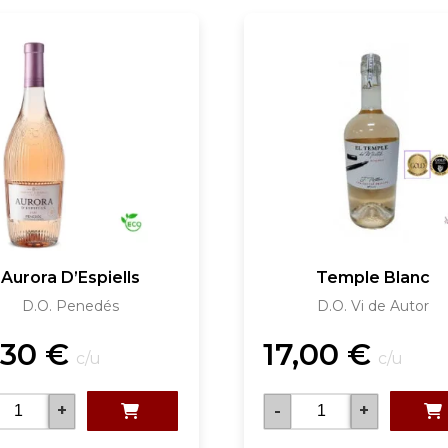
Aurora D’Espiells
Temple Blanc
D.O. Penedés
D.O. Vi de Autor
,30
€
17,00
€
c/u
c/u
+
-
+