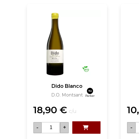
Dido Blanco
92
D.O. Montsant
Parker
18,90
€
10
c/u
-
+
-