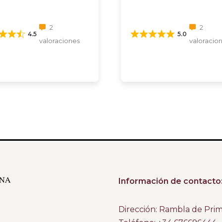
2
2
4.5
5.0
valoraciones
valoracio
Información de contacto
Dirección: Rambla de Pri