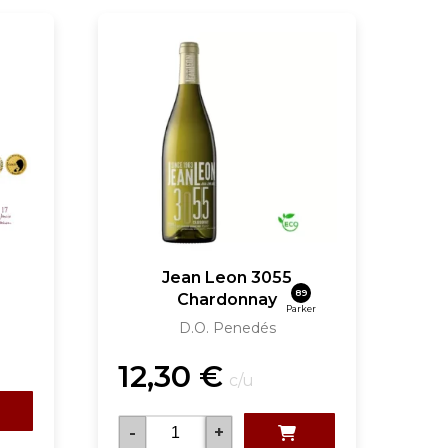
Jean Leon 3055
89
Chardonnay
Parker
D.O. Penedés
12,30
€
c/u
-
+