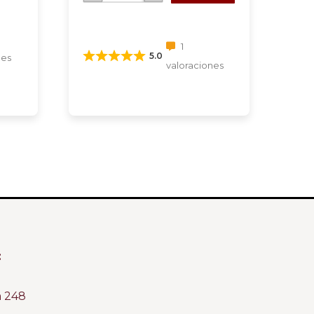
1
5.0
nes
valoraciones
:
m 248