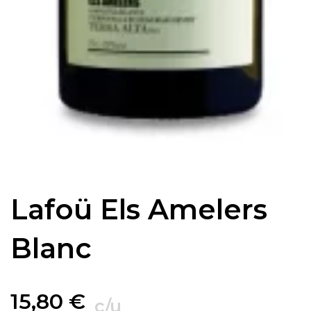
Lafoü Els Amelers
Blanc
15,80
€
c/u