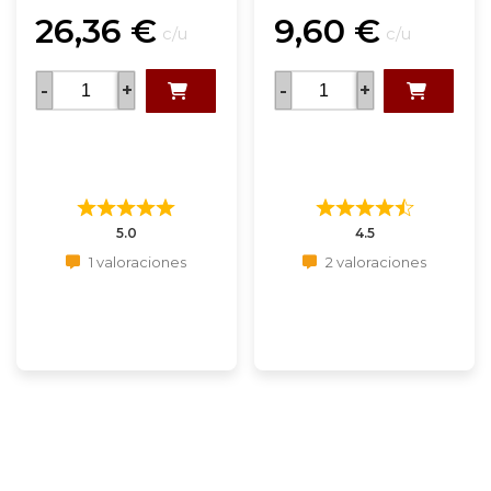
26,36
€
9,60
€
c/u
c/u
-
+
-
+
5.0
4.5
1 valoraciones
2 valoraciones