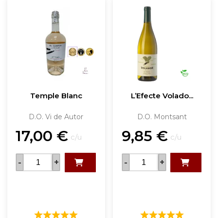
Temple Blanc
L’Efecte Volado...
D.O. Vi de Autor
D.O. Montsant
17,00
€
9,85
€
c/u
c/u
-
+
-
+