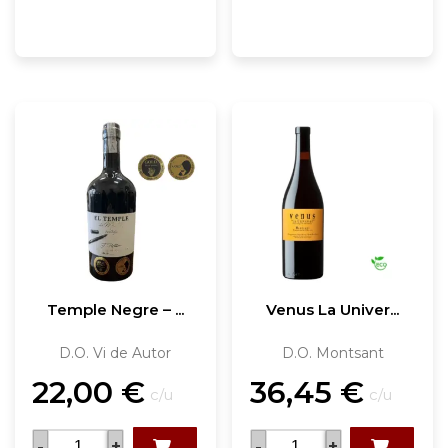
Temple Negre – ...
Venus La Univer...
D.O. Vi de Autor
D.O. Montsant
22,00
€
36,45
€
c/u
c/u
-
+
-
+