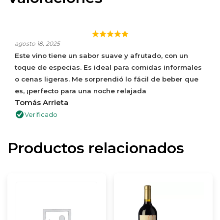
¡EL ROBUSTO VINO DE RIBERA DEL DUERO PARA
TODOS LOS GUSTOS!
agosto 18, 2025
Este vino tiene un sabor suave y afrutado, con un
toque de especias. Es ideal para comidas informales
o cenas ligeras. Me sorprendió lo fácil de beber que
es, ¡perfecto para una noche relajada
Tomás Arrieta
Verificado
Productos relacionados