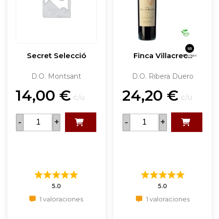
93
Secret Selecció
Finca Villacrec...
Parker
D.O. Montsant
D.O. Ribera Duero
14,00
€
24,20
€
c/u
c/u
-
+
-
+
5.0
5.0
1 valoraciones
1 valoraciones