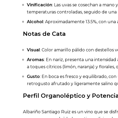
Vinificación
: Las uvas se cosechan a mano 
temperaturas controladas, seguido de una c
Alcohol
: Aproximadamente 13.5%, con una ac
Notas de Cata
Visual
: Color amarillo pálido con destellos 
Aromas
: En nariz, presenta una intensidad
a toques cítricos (limón, naranja) y florale
Gusto
: En boca es fresco y equilibrado, co
retrogusto afrutado y ligeramente salino qu
Perfil Organoléptico y Potenci
Albariño Santiago Ruiz es un vino que se dis