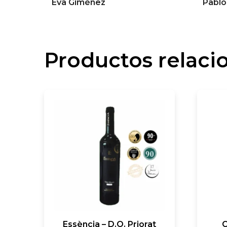
Eva Giménez
Pablo
Productos relaci
Essència – D.O. Priorat
C