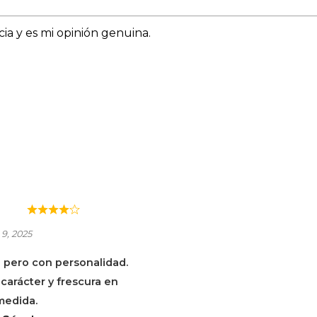
ia y es mi opinión genuina.
ARIÑO SANTIAGO
Z
 9, 2025
 pero con personalidad.
carácter y frescura en
medida.