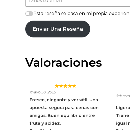
Esta reseña se basa en mi propia experienc
Enviar Una Reseña
Valoraciones
ALBARIÑO SANTIAGO
ALB
mayo 30, 2025
RUIZ
RUI
febrero
Fresco, elegante y versátil. Una
apuesta segura para cenas con
Ligero
amigos. Buen equilibrio entre
Tiene 
fruta y acidez.
igual 