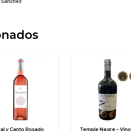
 Sánchez
onados
al y Canto Rosado
Temple Negre – Vino