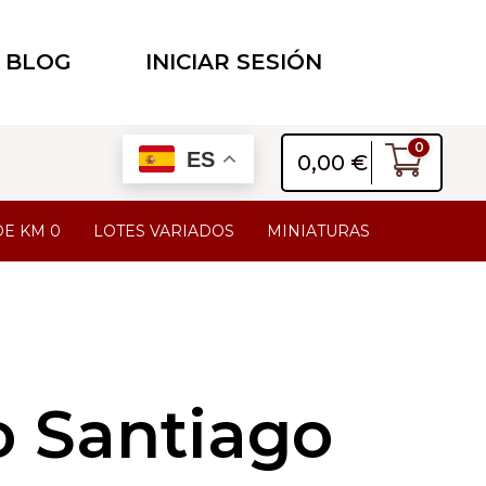
BLOG
INICIAR SESIÓN
0
ES
0,00
€
DE KM 0
LOTES VARIADOS
MINIATURAS
o Santiago