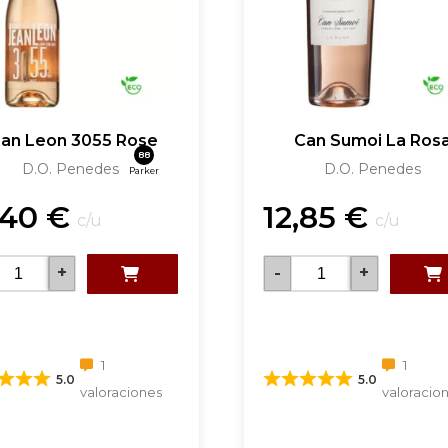
ean Leon 3055 Rose
Can Sumoi La Ros
88
D.O. Penedes
D.O. Penedes
Parker
,40
€
12,85
€
c/u
c/u
+
-
+
1
1
5.0
5.0
valoraciones
valoracio