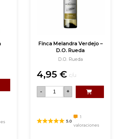
a
Finca Melandra Verdejo –
D.O. Rueda
D.O. Rueda
4,95
€
c/u
-
+
1
5.0
nes
valoraciones