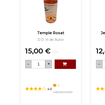
Temple Rosat
J
D.O. Vi de Autor
15,00
€
12
c/u
-
+
-
1
4.0
valoraciones