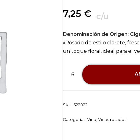
7,25
€
c/u
Denominación de Origen:
Cig
«Rosado de estilo clarete, fresc
un toque floral, ideal para el v
Añ
SKU:
322022
Categorías:
Vino
,
Vinos rosados