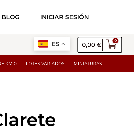
BLOG
INICIAR SESIÓN
0
ES
0,00
€
DE KM 0
LOTES VARIADOS
MINIATURAS
Clarete