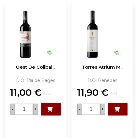
Oest De Collbai...
Torres Atrium M...
D.O. Pla de Bages
D.O. Penedes
11,00
€
11,90
€
c/u
c/u
-
+
-
+