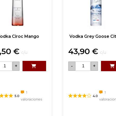
odka Ciroc Mango
Vodka Grey Goose Ci
,50
€
43,90
€
c/u
c/u
+
-
+
1
1
5.0
4.0
valoraciones
valoracio