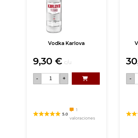
Vodka Karlova
V
9,30
€
30
c/u
-
+
-
1
5.0
valoraciones