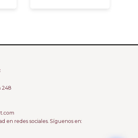
:
m 248
at.com
 en redes sociales. Síguenos en: