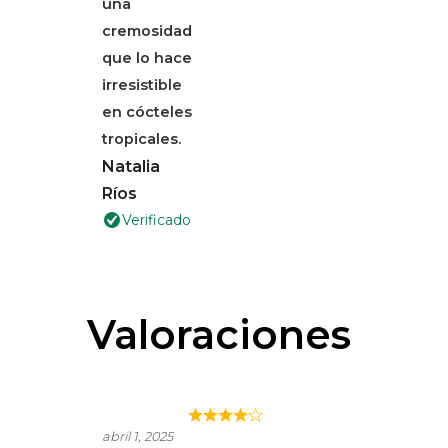
una
cremosidad
que lo hace
irresistible
en cócteles
tropicales.
Natalia
Ríos
Verificado
Valoraciones
¡INCREÍBLE! UN SABOR
abril 1, 2025