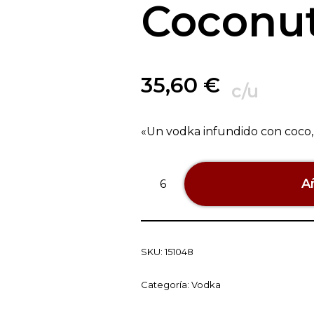
Coconu
35,60
€
c/u
«Un vodka infundido con coco, 
Añ
SKU:
151048
Categoría:
Vodka