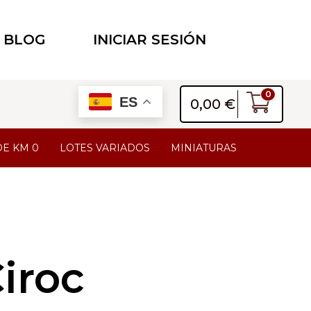
BLOG
INICIAR SESIÓN
0
ES
0,00
€
DE KM 0
LOTES VARIADOS
MINIATURAS
iroc